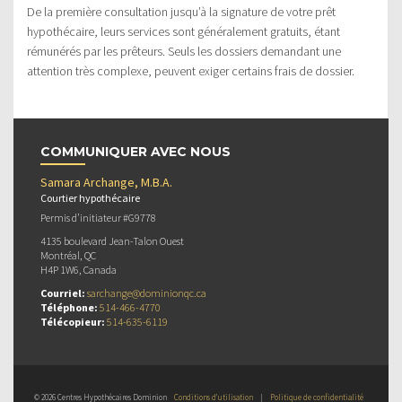
De la première consultation jusqu’à la signature de votre prêt
hypothécaire, leurs services sont généralement gratuits, étant
rémunérés par les prêteurs. Seuls les dossiers demandant une
attention très complexe, peuvent exiger certains frais de dossier.
COMMUNIQUER AVEC NOUS
Samara Archange, M.B.A.
Courtier hypothécaire
Permis d’initiateur #G9778
4135 boulevard Jean-Talon Ouest
Montréal, QC
H4P 1W6, Canada
Courriel:
sarchange@dominionqc.ca
Téléphone:
514-466-4770
Télécopieur:
514-635-6119
© 2026 Centres Hypothécaires Dominion
Conditions d’utilisation
|
Politique de confidentialité