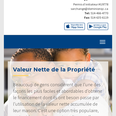
Permis d’initiateur #G9778
sarchange@dominionqc.ca
Tel:
514-466-4770
Fax:
514-635-6119
Valeur Nette de la Propriété
Beaucoup de gens considèrent que l’une des
façons les plus faciles et abordables d’obtenir
le financement dont ils ont besoin passe par
l’utilisation de la valeur nette accumulée de
leur maison. C’est une option très populaire,